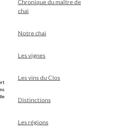
Chronique du maître de
chai
Notre chai
Les vignes
Les vins du Clos
rt
ons
lle
Distinctions
Les régions